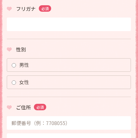
フリガナ
必須
性別
男性
女性
ご住所
必須