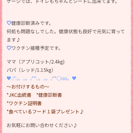
ケージでは、トイレもちゃんとシートに出来てます。
♡
健康診断済みです。
何処も問題なしでした。健康状態も良好で元気に育って
ます♪
♡
ワクチン接種予定です。
ママ（アプリコット/2.4kg)
パパ（レッド/1.15kg）
♥.:*:.。..。.:**:.。..。.:**○оo。♥
～お付けするもの～
*JKC血統書
*健康診断書
*ワクチン証明書
*食べているフード１袋プレゼント♪
お気軽にお問い合わせください♪