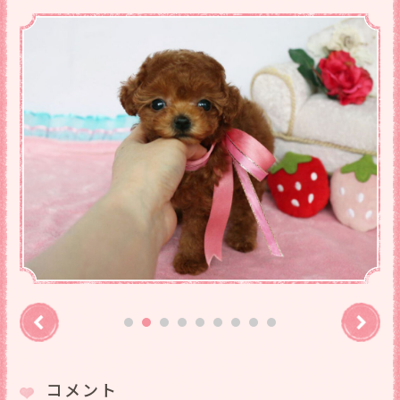
Previous
Ne
1
2
3
4
5
6
7
8
9
コメント