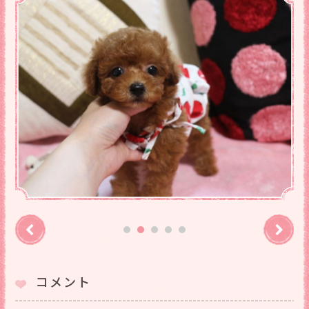
Previous
Ne
1
2
3
4
5
コメント