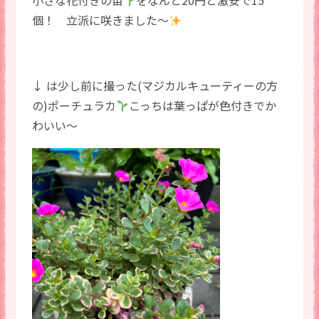
小さな花付きの苗
をなんと20円と激安で15
個！ 立派に咲きました〜
↓ は少し前に撮った(マジカルキューティーの方
の)ポーチュラカ
こっちは葉っぱが色付きでか
わいい〜